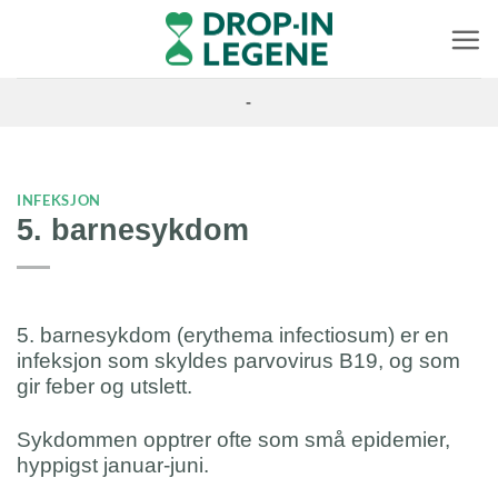
Skip
to
content
-
INFEKSJON
5. barnesykdom
5. barnesykdom (erythema infectiosum) er en
infeksjon som skyldes parvovirus B19, og som
gir feber og utslett.
Sykdommen opptrer ofte som små epidemier,
hyppigst januar-juni.