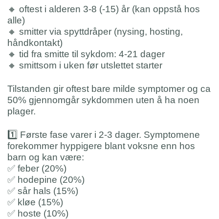
🔸
oftest i alderen 3-8 (-15) år (kan oppstå hos
alle)
🔸
smitter via spyttdråper (nysing, hosting,
håndkontakt)
🔸
tid fra smitte til sykdom: 4-21 dager
🔸
smittsom i uken før utslettet starter
Tilstanden gir oftest bare milde symptomer og ca
50% gjennomgår sykdommen uten å ha noen
plager.
1️⃣
Første fase varer i 2-3 dager. Symptomene
forekommer hyppigere blant voksne enn hos
barn og kan være:
✅
feber (20%)
✅
hodepine (20%)
✅
sår hals (15%)
✅
kløe (15%)
✅
hoste (10%)