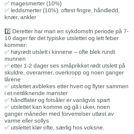
✅
magesmerter (10%)
✅
leddsmerter (10%), oftest fingre, håndledd,
knær, ankler
2️⃣
Deretter har man en sykdomsfri periode på 7-
10 dager før det typiske utslettet og lett feber
kommer:
✅
høyrødt utslett i kinnene – ofte blek rundt
munnen
✅
etter 1-2 dager ses småprikket rødt utslett på
skuldre, overarmer, overkropp og noen ganger
lårene
✅
utslettet avblekes etter hvert og flyter sammen
i et nettliknende mønster
✅
håndflater og fotsåler er vanligvis spart
✅
utslettet kan komme og gå i uker, noen
ganger måneder med forverrelser utløst av
varme eller sollys
✅
utslettet klør ofte, særlig hos voksne.