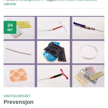
vaksine
24
apr
UKATEGORISERT
Prevensjon