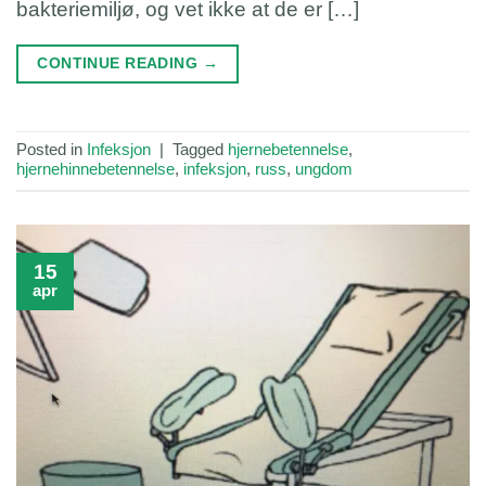
bakteriemiljø, og vet ikke at de er […]
CONTINUE READING
→
Posted in
Infeksjon
|
Tagged
hjernebetennelse
,
hjernehinnebetennelse
,
infeksjon
,
russ
,
ungdom
15
apr