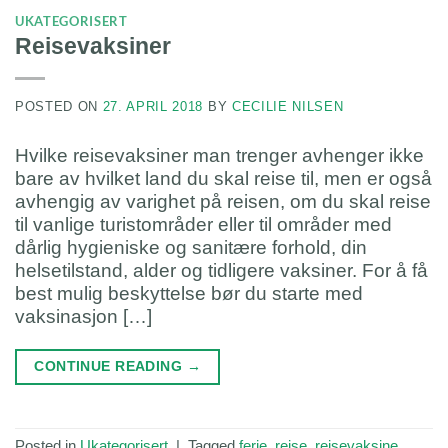
UKATEGORISERT
Reisevaksiner
POSTED ON
27. APRIL 2018
BY
CECILIE NILSEN
Hvilke reisevaksiner man trenger avhenger ikke
bare av hvilket land du skal reise til, men er også
avhengig av varighet på reisen, om du skal reise
til vanlige turistområder eller til områder med
dårlig hygieniske og sanitære forhold, din
helsetilstand, alder og tidligere vaksiner. For å få
best mulig beskyttelse bør du starte med
vaksinasjon […]
CONTINUE READING
→
Posted in
Ukategorisert
|
Tagged
ferie
,
reise
,
reisevaksine
,