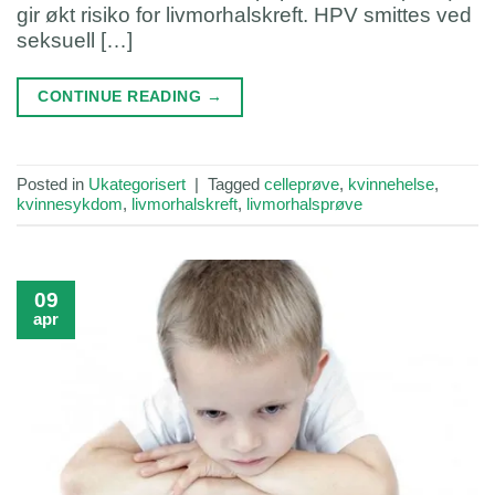
gir økt risiko for livmorhalskreft. HPV smittes ved
seksuell […]
CONTINUE READING
→
Posted in
Ukategorisert
|
Tagged
celleprøve
,
kvinnehelse
,
kvinnesykdom
,
livmorhalskreft
,
livmorhalsprøve
09
apr