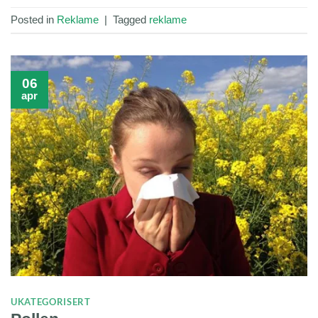
Posted in
Reklame
|
Tagged
reklame
06
apr
UKATEGORISERT