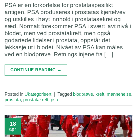
PSA er en forkortelse for prostataspesifikt
antigen. PSA produseres i prostatas kjertelvev
og utskilles i høyt innhold i prostatasekret og
sæd. Normalt forekommer PSA i svært lavt nivå i
blodet, men ved prostatakreft, men også
godartede lidelser i prostata, oppstår det
lekkasje ut i blodet. Nivået av PSA kan måles
ved en blodprøve. Retningslinjene fra […]
CONTINUE READING
→
Posted in
Ukategorisert
|
Tagged
blodprøve
,
kreft
,
mannehelse
,
prostata
,
prostatakreft
,
psa
18
apr