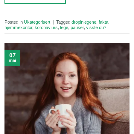
Posted in
Ukategorisert
|
Tagged
dropinlegene
,
fakta
,
hjemmekontor
,
koronaviurs
,
lege
,
pauser
,
visste du?
07
mai