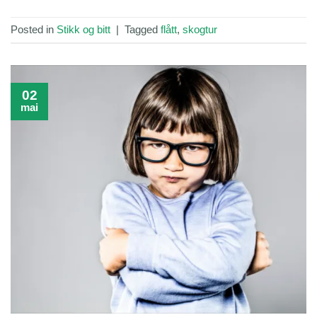
Posted in
Stikk og bitt
|
Tagged
flått
,
skogtur
02
mai