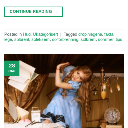
CONTINUE READING
→
Posted in
Hud
,
Ukategorisert
|
Tagged
dropinlegene
,
fakta
,
lege
,
solbrent
,
soleksem
,
solforbrenning
,
solkrem
,
sommer
,
tips
28
mai