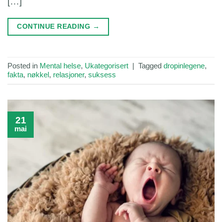
[…]
CONTINUE READING
→
Posted in
Mental helse
,
Ukategorisert
|
Tagged
dropinlegene
,
fakta
,
nøkkel
,
relasjoner
,
suksess
21
mai