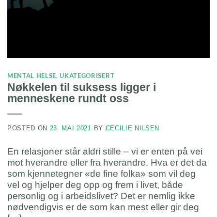
MENTAL HELSE
,
UKATEGORISERT
Nøkkelen til suksess ligger i
menneskene rundt oss
POSTED ON
23. MAI 2021
BY
CECILIE NILSEN
En relasjoner står aldri stille – vi er enten på vei
mot hverandre eller fra hverandre. Hva er det da
som kjennetegner «de fine folka» som vil deg
vel og hjelper deg opp og frem i livet, både
personlig og i arbeidslivet? Det er nemlig ikke
nødvendigvis er de som kan mest eller gir deg