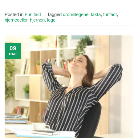
Posted in
Fun fact
|
Tagged
dropinlegene
,
fakta
,
funfact
,
hjerneceller
,
hjernen
,
lege
09
mai