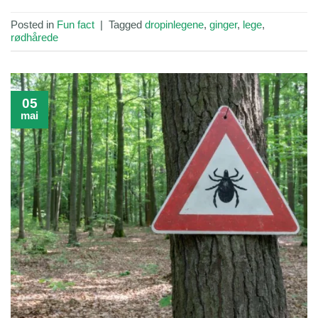
Posted in
Fun fact
|
Tagged
dropinlegene
,
ginger
,
lege
,
rødhårede
05
mai