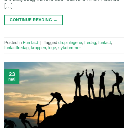
[…]
CONTINUE READING
→
Posted in
Fun fact
|
Tagged
dropinlegene
,
fredag
,
funfact
,
funfactfredag
,
kroppen
,
lege
,
sykdommer
23
mai