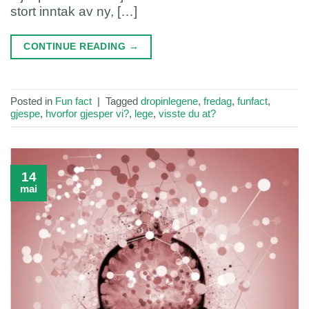
stort inntak av ny, […]
CONTINUE READING
→
Posted in
Fun fact
|
Tagged
dropinlegene
,
fredag
,
funfact
,
gjespe
,
hvorfor gjesper vi?
,
lege
,
visste du at?
14
mai