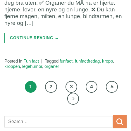
deg bra uten. ✅ Organer du MÅ ha er hjerte,
hjerne, lever, en nyre og en lunge. ❌ Du kan
fjerne magen, milten, en lunge, blindtarmen, en
nyre og […]
CONTINUE READING
→
Posted in
Fun fact
|
Tagged
funfact
,
funfactfredag
,
kropp
,
kroppen
,
legehumor
,
organer
1
2
3
4
5