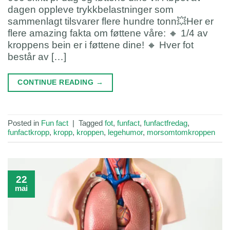
dagen oppleve trykkbelastninger som
sammenlagt tilsvarer flere hundre tonn💥Her er
flere amazing fakta om føttene våre: 🔸 1/4 av
kroppens bein er i føttene dine! 🔸 Hver fot
består av […]
CONTINUE READING
→
Posted in
Fun fact
|
Tagged
fot
,
funfact
,
funfactfredag
,
funfactkropp
,
kropp
,
kroppen
,
legehumor
,
morsomtomkroppen
22
mai