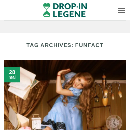
Skip
to
content
-
TAG ARCHIVES:
FUNFACT
28
mai