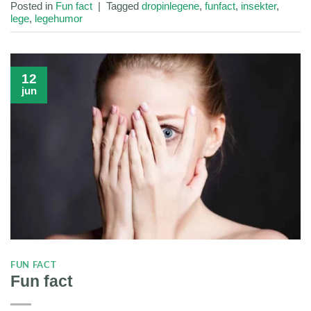
Posted in
Fun fact
|
Tagged
dropinlegene
,
funfact
,
insekter
,
lege
,
legehumor
12
jun
FUN FACT
Fun fact