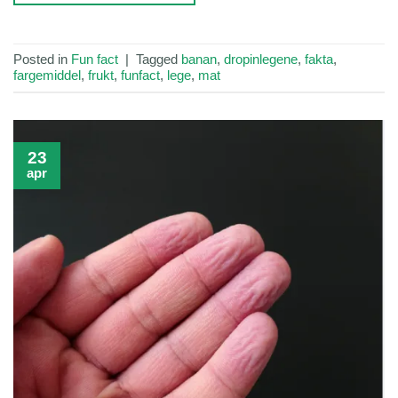
Posted in
Fun fact
|
Tagged
banan
,
dropinlegene
,
fakta
,
fargemiddel
,
frukt
,
funfact
,
lege
,
mat
23
apr