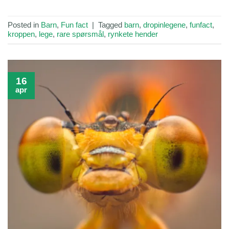
Posted in
Barn
,
Fun fact
|
Tagged
barn
,
dropinlegene
,
funfact
,
kroppen
,
lege
,
rare spørsmål
,
rynkete hender
16
apr