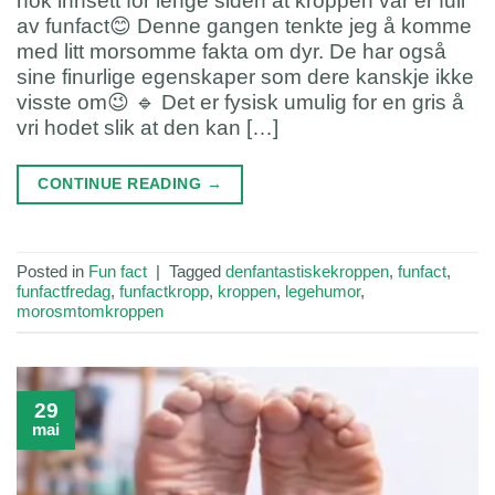
nok innsett for lenge siden at kroppen vår er full
av funfact😊 Denne gangen tenkte jeg å komme
med litt morsomme fakta om dyr. De har også
sine finurlige egenskaper som dere kanskje ikke
visste om😉 🔹 Det er fysisk umulig for en gris å
vri hodet slik at den kan […]
CONTINUE READING
→
Posted in
Fun fact
|
Tagged
denfantastiskekroppen
,
funfact
,
funfactfredag
,
funfactkropp
,
kroppen
,
legehumor
,
morosmtomkroppen
29
mai