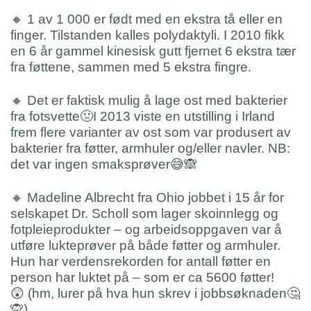
🔸 1 av 1 000 er født med en ekstra tå eller en
finger. Tilstanden kalles polydaktyli. I 2010 fikk
en 6 år gammel kinesisk gutt fjernet 6 ekstra tær
fra føttene, sammen med 5 ekstra fingre.
🔸 Det er faktisk mulig å lage ost med bakterier
fra fotsvette🤢I 2013 viste en utstilling i Irland
frem flere varianter av ost som var produsert av
bakterier fra føtter, armhuler og/eller navler. NB:
det var ingen smaksprøver😅🙈
🔸 Madeline Albrecht fra Ohio jobbet i 15 år for
selskapet Dr. Scholl som lager skoinnlegg og
fotpleieprodukter – og arbeidsoppgaven var å
utføre lukteprøver på både føtter og armhuler.
Hun har verdensrekorden for antall føtter en
person har luktet på – som er ca 5600 føtter!
😲 (hm, lurer på hva hun skrev i jobbsøknaden🤔
🙊)