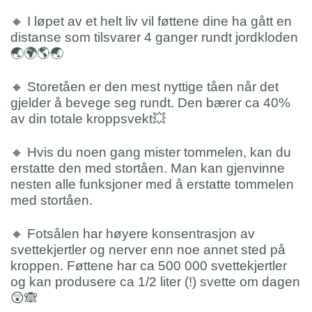
🔸 I løpet av et helt liv vil føttene dine ha gått en
distanse som tilsvarer 4 ganger rundt jordkloden
🌏🌍🌎🌏
🔸 Storetåen er den mest nyttige tåen når det
gjelder å bevege seg rundt. Den bærer ca 40%
av din totale kroppsvekt💥
🔸 Hvis du noen gang mister tommelen, kan du
erstatte den med stortåen. Man kan gjenvinne
nesten alle funksjoner med å erstatte tommelen
med stortåen.
🔸 Fotsålen har høyere konsentrasjon av
svettekjertler og nerver enn noe annet sted på
kroppen. Føttene har ca 500 000 svettekjertler
og kan produsere ca 1/2 liter (!) svette om dagen
😲🙈