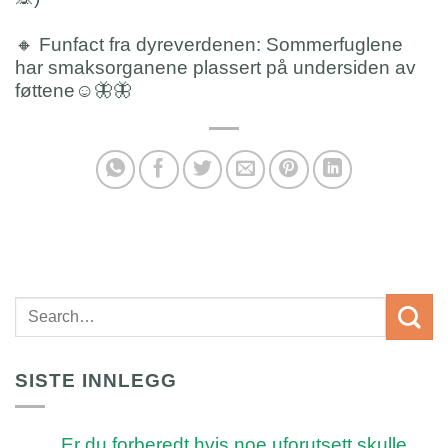
🔸 Funfact fra dyreverdenen: Sommerfuglene
har smaksorganene plassert på undersiden av
føttene☺️🦋🦋
SISTE INNLEGG
Er du forberedt hvis noe uforutsett skulle