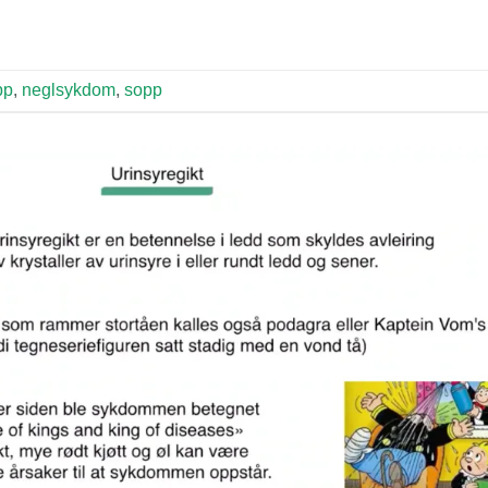
pp
,
neglsykdom
,
sopp