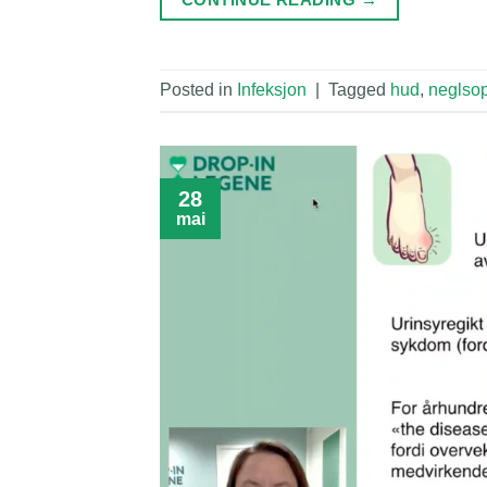
Posted in
Infeksjon
|
Tagged
hud
,
neglso
28
mai