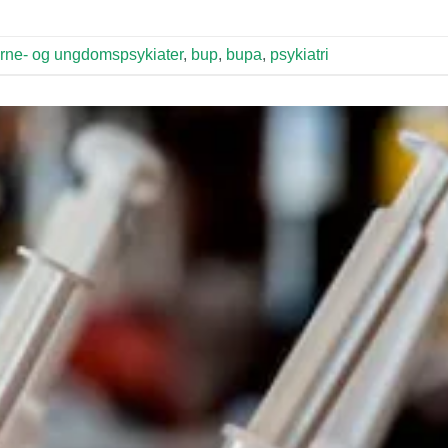
rne- og ungdomspsykiater
,
bup
,
bupa
,
psykiatri