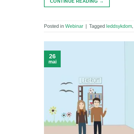
CONTINUE READING
→
Posted in
Webinar
|
Tagged
leddsykdom
26
mai