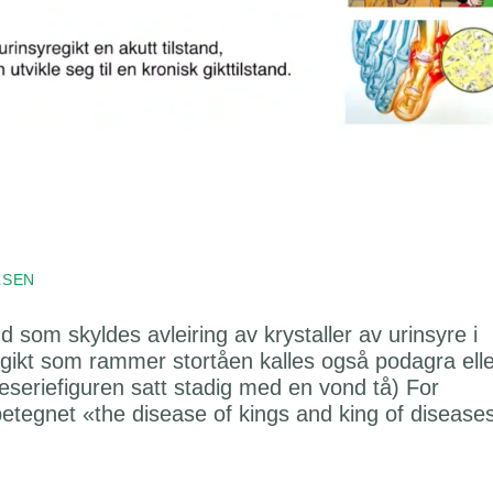
LSEN
d som skyldes avleiring av krystaller av urinsyre i
regikt som rammer stortåen kalles også podagra ell
seriefiguren satt stadig med en vond tå) For
tegnet «the disease of kings and king of disease