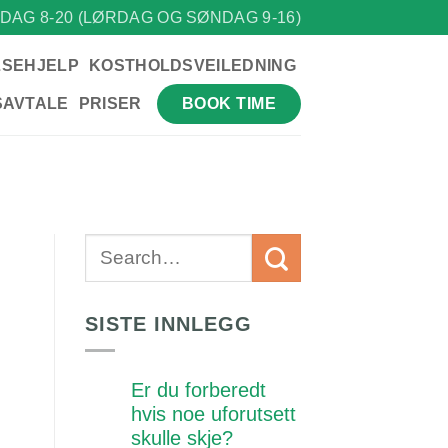
DAG 8-20 (LØRDAG OG SØNDAG 9-16)
LSEHJELP
KOSTHOLDSVEILEDNING
BOOK TIME
SAVTALE
PRISER
SISTE INNLEGG
Er du forberedt
hvis noe uforutsett
skulle skje?