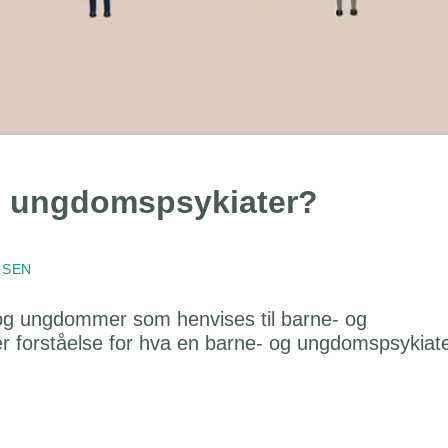
og ungdomspsykiater?
LSEN
 og ungdommer som henvises til barne- og
er forståelse for hva en barne- og ungdomspsykiat