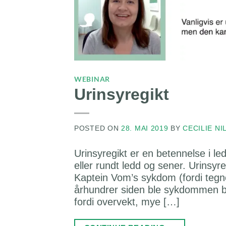
WEBINAR
Urinsyregikt
POSTED ON
28. MAI 2019
BY
CECILIE NI
Urinsyregikt er en betennelse i led
eller rundt ledd og sener. Urinsy
Kaptein Vom’s sykdom (fordi tegne
århundrer siden ble sykdommen be
fordi overvekt, mye […]