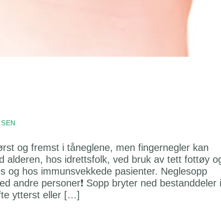
LSEN
ørst og fremst i tåneglene, men fingernegler kan
lderen, hos idrettsfolk, ved bruk av tett fottøy o
etes og hos immunsvekkede pasienter. Neglesopp
med andre personer❗️ Sopp bryter ned bestanddeler 
e ytterst eller […]