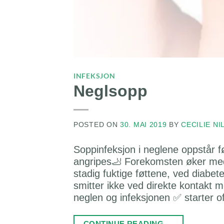
INFEKSJON
Neglsopp
POSTED ON
30. MAI 2019
BY
CECILIE NI
Soppinfeksjon i neglene oppstår f
angripes🦶 Forekomsten øker med a
stadig fuktige føttene, ved diab
smitter ikke ved direkte kontakt 
neglen og infeksjonen ✅ starter oft
CONTINUE READING
→