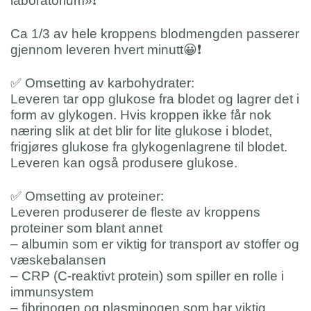
laboratorium»
❗️
Ca 1/3 av hele kroppens blodmengden passerer
gjennom leveren hvert minutt
😀
❗️
✅
Omsetting av karbohydrater:
Leveren tar opp glukose fra blodet og lagrer det i
form av glykogen. Hvis kroppen ikke får nok
næring slik at det blir for lite glukose i blodet,
frigjøres glukose fra glykogenlagrene til blodet.
Leveren kan også produsere glukose.
✅
Omsetting av proteiner:
Leveren produserer de fleste av kroppens
proteiner som blant annet
– albumin som er viktig for transport av stoffer og
væskebalansen
– CRP (C-reaktivt protein) som spiller en rolle i
immunsystem
– fibrinogen og plasminogen som har viktig