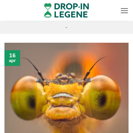
Skip
to
content
-
16
apr