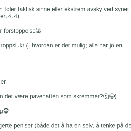
n føler faktisk sinne eller ekstrem avsky ved synet
ter🦶🦶)
r forstoppelse💩
roppslukt (- hvordan er det mulig; alle har jo en
ler
kan det være pavehatten som skremmer?🤔😆)
gg🧔
rigerte peniser (både det å ha en selv, å tenke på de