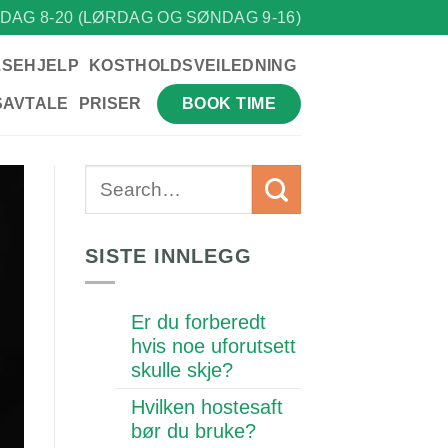
DAG 8-20 (LØRDAG OG SØNDAG 9-16)
LSEHJELP
KOSTHOLDSVEILEDNING
BOOK TIME
SAVTALE
PRISER
SISTE INNLEGG
Er du forberedt
hvis noe uforutsett
skulle skje?
Hvilken hostesaft
bør du bruke?