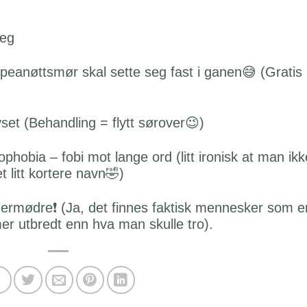
seg
 peanøttsmør skal sette seg fast i ganen😅 (Gratis
yset (Behandling = flytt sørover😉)
hobia – fobi mot lange ord (litt ironisk at man ikk
 litt kortere navn🤣)
ermødre❗️ (Ja, det finnes faktisk mennesker som e
er utbredt enn hva man skulle tro).