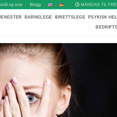
mål og svar
Blogg
MANDAG TIL FRE
JENESTER
BARNELEGE
IDRETTSLEGE
PSYKISK HE
BEDRIFT