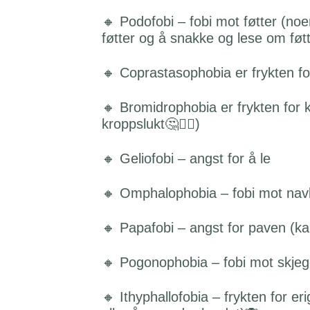
🔸 Podofobi – fobi mot føtter (noe
føtter og å snakke og lese om føt
🔸 Coprastasophobia er frykten fo
🔸 Bromidrophobia er frykten for k
kroppslukt🤔🤷‍♀️)
🔸 Geliofobi – angst for å le
🔸 Omphalophobia – fobi mot nav
🔸 Papafobi – angst for paven (
🔸 Pogonophobia – fobi mot skje
🔸 Ithyphallofobia – frykten for e