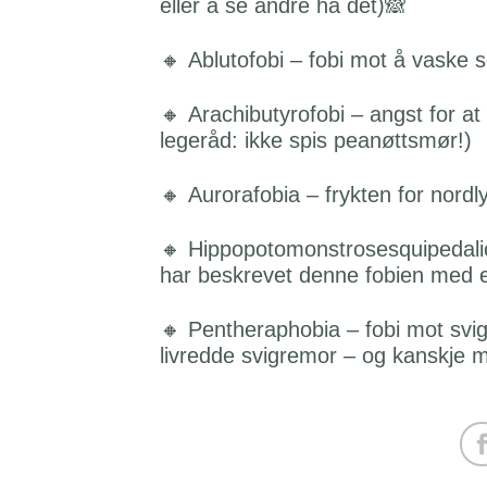
eller å se andre ha det)🙈
🔸 Ablutofobi – fobi mot å vaske 
🔸 Arachibutyrofobi – angst for at
legeråd: ikke spis peanøttsmør!)
🔸 Aurorafobia – frykten for nordl
🔸 Hippopotomonstrosesquipedaliop
har beskrevet denne fobien med et
🔸 Pentheraphobia – fobi mot svig
livredde svigremor – og kanskje m