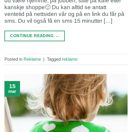
du være hjemme, på jobben, sitte på kafe eller
kanskje shoppe🙂 Du kan alltid se antatt
ventetid på nettsiden vår og på en link du får på
sms. Du vil også få en sms 15 minutter […]
CONTINUE READING
→
Posted in
Reklame
|
Tagged
reklame
15
mar