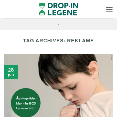
Skip
to
content
-
TAG ARCHIVES:
REKLAME
28
jun