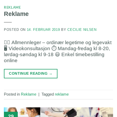
REKLAME
Reklame
POSTED ON
14. FEBRUAR 2019
BY
CECILIE NILSEN
👩‍⚕️ Allmennleger – ordinær legetime og legevakt
🖥 Videokonsultasjon ⏱ Mandag-fredag kl 8-20,
lørdag-søndag kl 9-18 😃 Enkel timebestilling
online
CONTINUE READING
→
Posted in
Reklame
|
Tagged
reklame
29