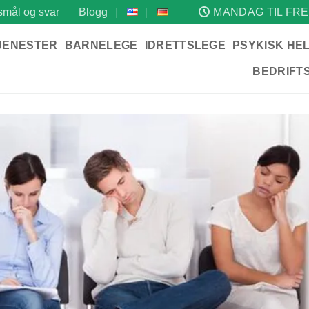
mål og svar
Blogg
MANDAG TIL FRE
JENESTER
BARNELEGE
IDRETTSLEGE
PSYKISK HE
BEDRIFT