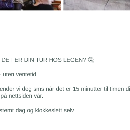
L DET ER DIN TUR HOS LEGEN?
🤔
 – uten ventetid.
nder vi deg sms når det er 15 minutter til timen d
 på nettsiden vår.
estemt dag og klokkeslett selv.