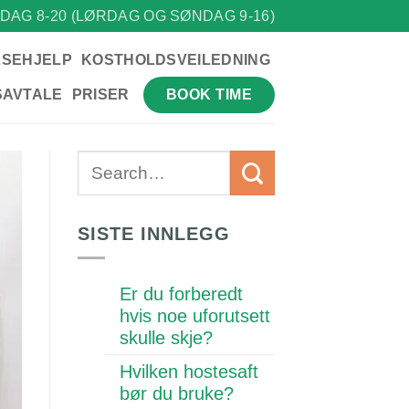
DAG 8-20 (LØRDAG OG SØNDAG 9-16)
LSEHJELP
KOSTHOLDSVEILEDNING
BOOK TIME
SAVTALE
PRISER
SISTE INNLEGG
Er du forberedt
hvis noe uforutsett
skulle skje?
Hvilken hostesaft
bør du bruke?