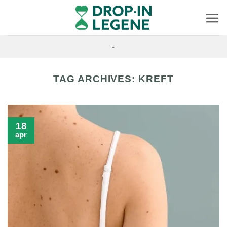
Skip
to
content
-
TAG ARCHIVES:
KREFT
18
apr