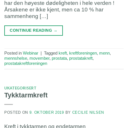
har den høyeste dødeligheten i hele verden !
Årsakene er ikke kjent, men ca 10 % har
sammenheng […]
CONTINUE READING
→
Posted in
Webinar
|
Tagged
kreft
,
kreftforeningen
,
menn
,
mennshelse
,
movember
,
prostata
,
prostatakreft
,
prostatakreftforeningen
UKATEGORISERT
Tykktarmkreft
POSTED ON
9. OKTOBER 2019
BY
CECILIE NILSEN
Kreft i tykktarmen og endetarmen