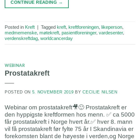
CONTINUE READING
→
Posted in
Kreft
|
Tagged
kreft
,
kreftforeningen
,
likeperson
,
medmemenske
,
møtekreft
,
pasientforeninger
,
vardesenter
,
verdenskreftdag
,
worldcancerday
WEBINAR
Prostatakreft
POSTED ON
5. NOVEMBER 2019
BY
CECILIE NILSEN
Webinar om prostatakreft🎥🙂 Prostatakreft er
den hyppigste kreftformen hos menn. ✅ ca 5000
får prostatakreft i Norge hvert år.✅ hver 8. mann
vil få prostatakreft før fylte 75 år I Skandinavia er
forekomsten blant de høyeste i verden,og Norge