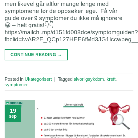
men likevel går altfor mange lenge med
symptomene før de oppsøker lege. Få vår
guide over 9 symptomer du ikke må ignorere
😀 – helt gratis!👇👇
https://mailchi.mp/d151fd008dce/symptomguiden?
fbclid=IwAR2E_QCp127HEE6fMd3JG1Iccwbeg_
CONTINUE READING
→
Posted in
Ukategorisert
|
Tagged
alvorligsykdom
,
kreft
,
symptomer
19
sep