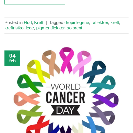
Posted in
Hud
,
Kreft
|
Tagged
dropinlegene
,
føflekker
,
kreft
,
kreftrisiko
,
lege
,
pigmentflekker
,
solbrent
04
feb