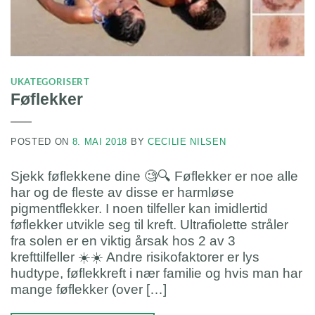
UKATEGORISERT
Føflekker
POSTED ON
8. MAI 2018
BY
CECILIE NILSEN
Sjekk føflekkene dine 🧐🔍 Føflekker er noe alle
har og de fleste av disse er harmløse
pigmentflekker. I noen tilfeller kan imidlertid
føflekker utvikle seg til kreft. Ultrafiolette stråler
fra solen er en viktig årsak hos 2 av 3
krefttilfeller ☀️☀️ Andre risikofaktorer er lys
hudtype, føflekkreft i nær familie og hvis man har
mange føflekker (over […]