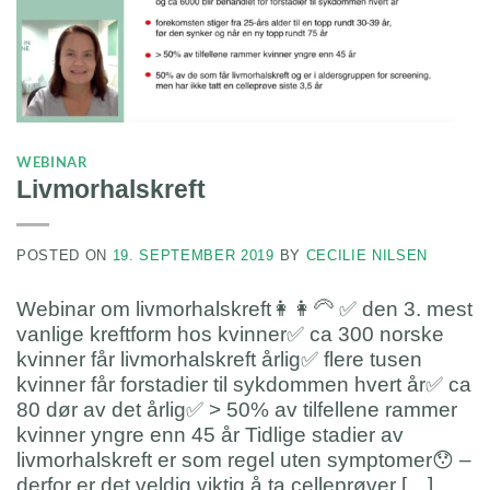
WEBINAR
Livmorhalskreft
POSTED ON
19. SEPTEMBER 2019
BY
CECILIE NILSEN
Webinar om livmorhalskreft👩👩‍🦳 ✅ den 3. mest
vanlige kreftform hos kvinner✅ ca 300 norske
kvinner får livmorhalskreft årlig✅ flere tusen
kvinner får forstadier til sykdommen hvert år✅ ca
80 dør av det årlig✅ > 50% av tilfellene rammer
kvinner yngre enn 45 år Tidlige stadier av
livmorhalskreft er som regel uten symptomer😯 –
derfor er det veldig viktig å ta celleprøver […]