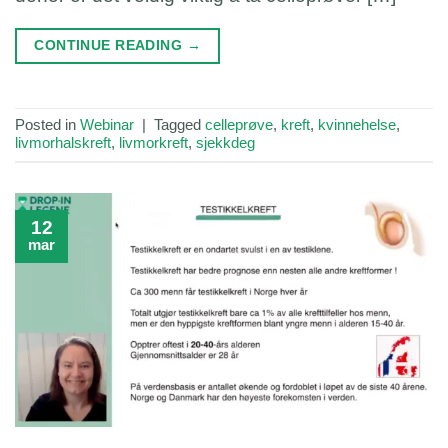
CONTINUE READING
→
Posted in
Webinar
|
Tagged
celleprøve
,
kreft
,
kvinnehelse
,
livmorhalskreft
,
livmorkreft
,
sjekkdeg
12
mar