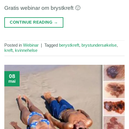
Gratis webinar om brystkreft 🙂
CONTINUE READING
→
Posted in
Webinar
|
Tagged
berystkreft
,
brystundersøkelse
,
kreft
,
kvinnehelse
08
mai