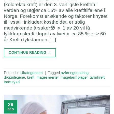
(kolorektalkreft) er den 3. vanligste kreften i
verden og utgjør ca 15% av alle kreftftilfellene i
Norge. Forekomst er økende og faktorer knyttet
til livsstil, inkludert kostholdet, er trolig
medvirkende årsaker😳 🔹 1 av 20 vil få
tykktarmskreft i løpet av livet🔹 ca 85 % er > 60
år Kreft i tykktarmen […]
CONTINUE READING
→
Posted in
Ukategorisert
|
Tagged
avføringsendring
,
dropinlegene
,
kreft
,
magesmerter
,
magetarmplager
,
tarmkreft
,
tarmsykd
29
sep