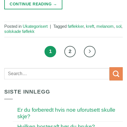
CONTINUE READING
→
Posted in
Ukategorisert
|
Tagged
føflekker
,
kreft
,
melanom
,
sol
,
solskade føflekk
1
2
SISTE INNLEGG
Er du forberedt hvis noe uforutsett skulle
skje?
Hvilken hostesaft bør du bruke?