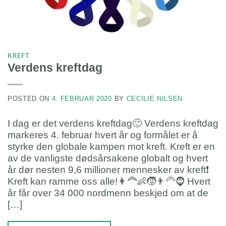
KREFT
Verdens kreftdag
POSTED ON
4. FEBRUAR 2020
BY
CECILIE NILSEN
I dag er det verdens kreftdag🙂 Verdens kreftdag
markeres 4. februar hvert år og formålet er å
styrke den globale kampen mot kreft. Kreft er en
av de vanligste dødsårsakene globalt og hvert
år dør nesten 9,6 millioner mennesker av kreft❗️
Kreft kan ramme oss alle!👩‍🦰👶🧒👨‍🦳🧔 Hvert
år får over 34 000 nordmenn beskjed om at de
[…]