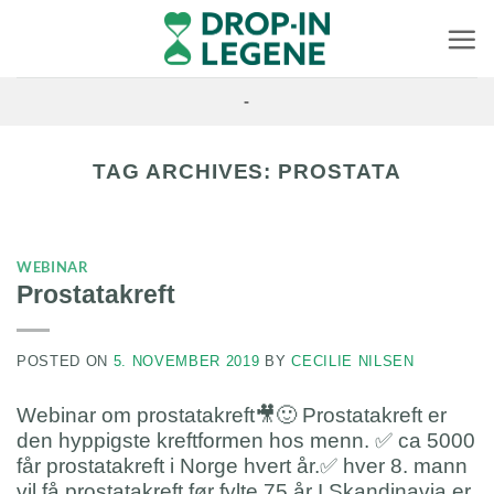
Skip
to
content
-
TAG ARCHIVES:
PROSTATA
WEBINAR
Prostatakreft
POSTED ON
5. NOVEMBER 2019
BY
CECILIE NILSEN
Webinar om prostatakreft🎥🙂 Prostatakreft er
den hyppigste kreftformen hos menn. ✅ ca 5000
får prostatakreft i Norge hvert år.✅ hver 8. mann
vil få prostatakreft før fylte 75 år I Skandinavia er