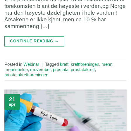
forekomsten blant de høyeste i verden,og Norge
har den høyeste dødeligheten i hele verden !
Årsakene er ikke kjent, men ca 10 % har
sammenheng […]
CONTINUE READING
→
Posted in
Webinar
|
Tagged
kreft
,
kreftforeningen
,
menn
,
mennshelse
,
movember
,
prostata
,
prostatakreft
,
prostatakreftforeningen
21
apr