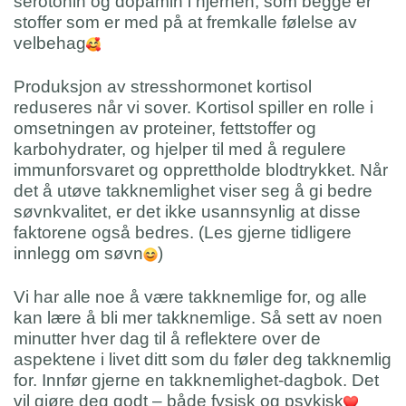
serotonin og dopamin i hjernen, som begge er
stoffer som er med på at fremkalle følelse av
velbehag
Produksjon av stresshormonet kortisol
reduseres når vi sover. Kortisol spiller en rolle i
omsetningen av proteiner, fettstoffer og
karbohydrater, og hjelper til med å regulere
immunforsvaret og opprettholde blodtrykket. Når
det å utøve takknemlighet viser seg å gi bedre
søvnkvalitet, er det ikke usannsynlig at disse
faktorene også bedres. (Les gjerne tidligere
innlegg om søvn
)
Vi har alle noe å være takknemlige for, og alle
kan lære å bli mer takknemlige. Så sett av noen
minutter hver dag til å reflektere over de
aspektene i livet ditt som du føler deg takknemlig
for. Innfør gjerne en takknemlighet-dagbok. Det
vil gjøre deg godt – både fysisk og psykisk