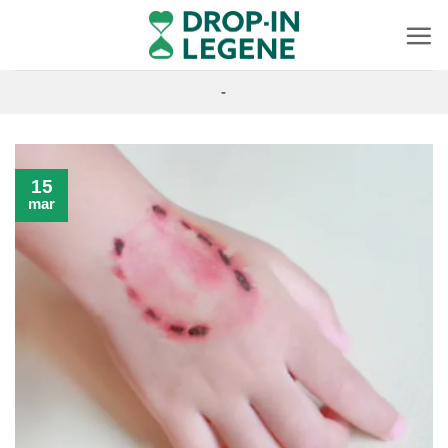
Skip
to
content
-
15
mar