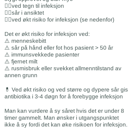
👨‍⚕️
ved tegn til infeksjon
👨‍⚕️
sår i ansiktet
👨‍⚕️
ved økt risiko for infeksjon (se nedenfor)
Det er økt risiko for infeksjon ved:
⚠️
menneskebitt
⚠️
sår på hånd eller fot hos pasient > 50 år
⚠️
immunsvekkede pasienter
⚠️
fjernet milt
⚠️
rusmisbruk eller svekket allmenntilstand av
annen grunn
💊
Ved økt risiko og ved større og dypere sår gis
antibiotika i 3-4 døgn for å forebygge infeksjon
Man kan vurdere å sy såret hvis det er under 8
timer gammelt. Man ønsker i utgangspunktet
ikke å sy fordi det kan øke risikoen for infeksjon.