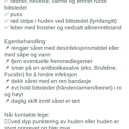
✅
rødhet, hevelse, varme og ømhet rundt
bittstedet
✅
puss
✅
rød stripe i huden ved bittstedet (lymfangitt)
✅
feber med frostrier og nedsatt allmenntilstand
Egenbehandling:
📌
rengjør såret med desinfeksjonsmiddel eller
med såpe og vann
📌
fjern eventuelle fremmedlegemer
📌
smør på en antibiotikasalve (eks. Brulidine,
Fucidin) for å hindre infeksjon
📌
dekk såret med en ren bandasje
📌
evt hold bittstedet (hånden/armen/beinet) i ro
og høyt
📌
daglig skift inntil såret er tørt
Når kontakte lege:
👨‍⚕️
ved dyp punktering av huden eller huden er
stygt opprevet og blør mye