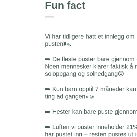
Fun fact
Vi har tidligere hatt et innlegg
pusten🌬.
➡️ De fleste puster bare gjennom
Noen mennesker klarer faktisk å m
soloppgang og solnedgang😲
➡️ Kun barn opptil 7 måneder kan 
ting ad gangen»☺️
➡️ Hester kan bare puste gjenn
➡️ Luften vi puster inneholder 2
har pustet inn – resten pustes ut i