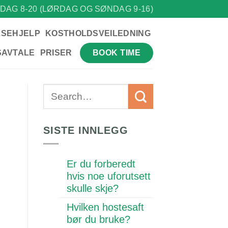
DAG 8-20 (LØRDAG OG SØNDAG 9-16)
LSEHJELP
KOSTHOLDSVEILEDNING
BOOK TIME
SAVTALE
PRISER
SISTE INNLEGG
Er du forberedt
hvis noe uforutsett
skulle skje?
Hvilken hostesaft
bør du bruke?