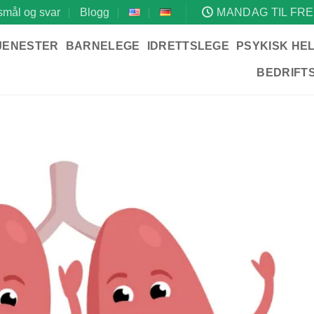
mål og svar
Blogg
MANDAG TIL FRE
JENESTER
BARNELEGE
IDRETTSLEGE
PSYKISK HE
BEDRIFT