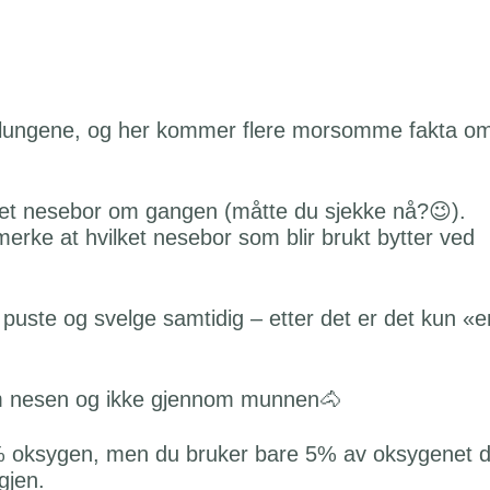
 om lungene, og her kommer flere morsomme fakta o
 et nesebor om gangen (måtte du sjekke nå?😉).
erke at hvilket nesebor som blir brukt bytter ved
puste og svelge samtidig – etter det er det kun «e
om nesen og ikke gjennom munnen🐴
1% oksygen, men du bruker bare 5% av oksygenet 
gjen.