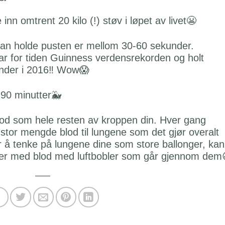
nn omtrent 20 kilo (!) støv i løpet av livet😬
 kan holde pusten er mellom 30-60 sekunder.
ar for tiden Guinness verdensrekorden og holt
under i 2016‼️ Wow😱
 90 minutter🐳
lod som hele resten av kroppen din. Hver gang
ke stor mengde blod til lungene som det gjør overalt
for å tenke på lungene dine som store ballonger, kan
ter med blod med luftbobler som går gjennom dem