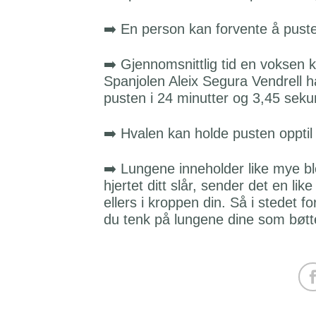
➡️ En person kan forvente å puste i
➡️ Gjennomsnittlig tid en voksen
Spanjolen Aleix Segura Vendrell h
pusten i 24 minutter og 3,45 sek
➡️ Hvalen kan holde pusten opptil
➡️ Lungene inneholder like mye b
hjertet ditt slår, sender det en li
ellers i kroppen din. Så i stedet 
du tenk på lungene dine som bøt