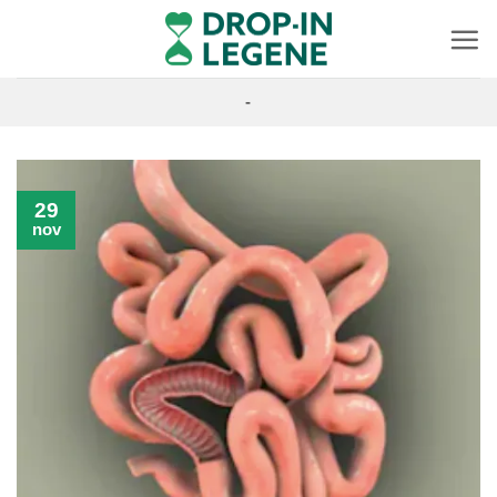
Skip
to
content
-
29
nov