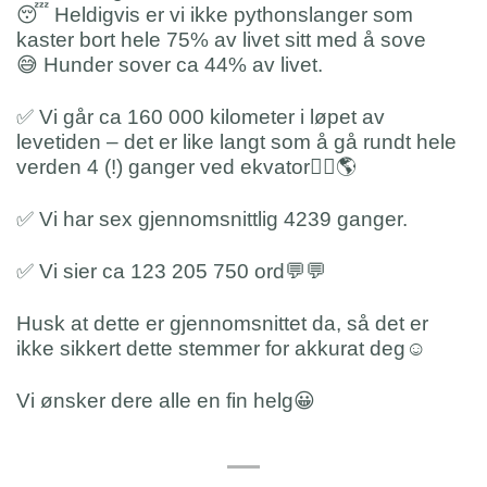
😴 Heldigvis er vi ikke pythonslanger som
kaster bort hele 75% av livet sitt med å sove
😅 Hunder sover ca 44% av livet.
✅ Vi går ca 160 000 kilometer i løpet av
levetiden – det er like langt som å gå rundt hele
verden 4 (!) ganger ved ekvator🚶‍♂️🌎
✅ Vi har sex gjennomsnittlig 4239 ganger.
✅ Vi sier ca 123 205 750 ord💬💬
Husk at dette er gjennomsnittet da, så det er
ikke sikkert dette stemmer for akkurat deg☺️
Vi ønsker dere alle en fin helg😀⁠