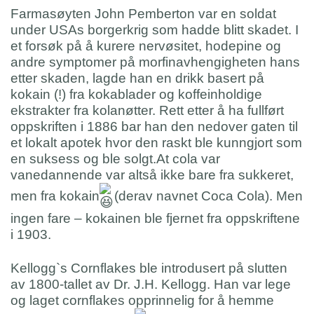
Farmasøyten John Pemberton var en soldat
under USAs borgerkrig som hadde blitt skadet. I
et forsøk på å kurere nervøsitet, hodepine og
andre symptomer på morfinavhengigheten hans
etter skaden, lagde han en drikk basert på
kokain (!) fra kokablader og koffeinholdige
ekstrakter fra kolanøtter. Rett etter å ha fullført
oppskriften i 1886 bar han den nedover gaten til
et lokalt apotek hvor den raskt ble kunngjort som
en suksess og ble solgt.At cola var
vanedannende var altså ikke bare fra sukkeret,
men fra kokain
(derav navnet Coca Cola). Men
ingen fare – kokainen ble fjernet fra oppskriftene
i 1903.
Kellogg`s Cornflakes ble introdusert på slutten
av 1800-tallet av Dr. J.H. Kellogg. Han var lege
og laget cornflakes opprinnelig for å hemme