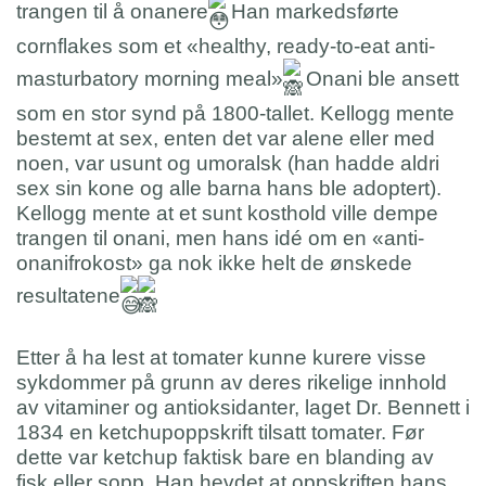
trangen til å onanere
Han markedsførte
cornflakes som et «healthy, ready-to-eat anti-
masturbatory morning meal»
Onani ble ansett
som en stor synd på 1800-tallet. Kellogg mente
bestemt at sex, enten det var alene eller med
noen, var usunt og umoralsk (han hadde aldri
sex sin kone og alle barna hans ble adoptert).
Kellogg mente at et sunt kosthold ville dempe
trangen til onani, men hans idé om en «anti-
onanifrokost» ga nok ikke helt de ønskede
resultatene
Etter å ha lest at tomater kunne kurere visse
sykdommer på grunn av deres rikelige innhold
av vitaminer og antioksidanter, laget Dr. Bennett i
1834 en ketchupoppskrift tilsatt tomater. Før
dette var ketchup faktisk bare en blanding av
fisk eller sopp. Han hevdet at oppskriften hans