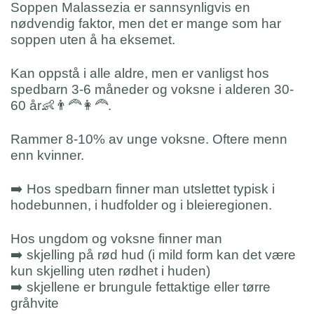
Soppen Malassezia er sannsynligvis en
nødvendig faktor, men det er mange som har
soppen uten å ha eksemet.
Kan oppstå i alle aldre, men er vanligst hos
spedbarn 3-6 måneder og voksne i alderen 30-
60 år👶👨‍🦰👩‍🦰.
Rammer 8-10% av unge voksne. Oftere menn
enn kvinner.
➡️ Hos spedbarn finner man utslettet typisk i
hodebunnen, i hudfolder og i bleieregionen.
Hos ungdom og voksne finner man
➡️ skjelling på rød hud (i mild form kan det være
kun skjelling uten rødhet i huden)
➡️ skjellene er brungule fettaktige eller tørre
gråhvite