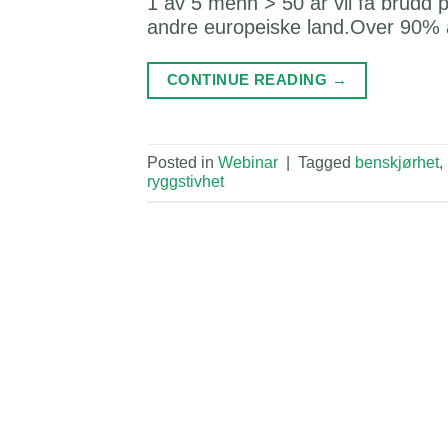
1 av 5 menn > 50 år vil få brudd
andre europeiske land.Over 90% a
CONTINUE READING
→
Posted in
Webinar
|
Tagged
benskjørhet
,
ryggstivhet