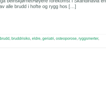
 pga beinskjørhetHøyere forekomst i Skandinavia e
v alle brudd i hofte og rygg hos […]
brudd
,
bruddrisiko
,
eldre
,
geriatri
,
osteoporose
,
ryggsmerter
,