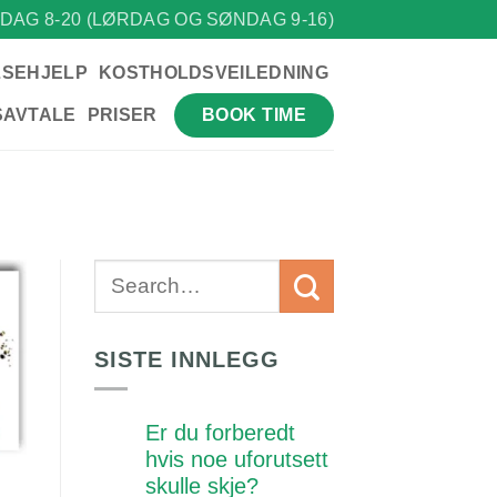
DAG 8-20 (LØRDAG OG SØNDAG 9-16)
LSEHJELP
KOSTHOLDSVEILEDNING
BOOK TIME
SAVTALE
PRISER
SISTE INNLEGG
Er du forberedt
hvis noe uforutsett
skulle skje?