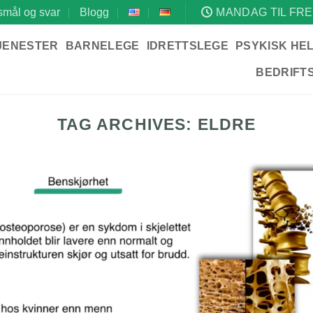
mål og svar
Blogg
MANDAG TIL FRE
JENESTER
BARNELEGE
IDRETTSLEGE
PSYKISK HE
BEDRIFT
TAG ARCHIVES:
ELDRE