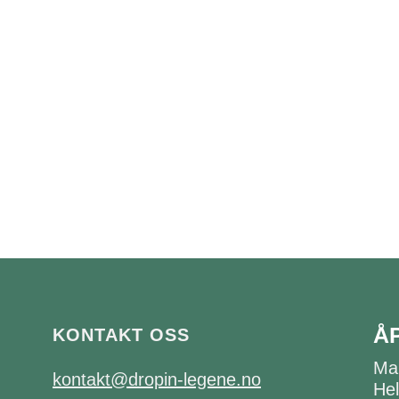
Å
KONTAKT OSS
Ma
kontakt@dropin-legene.no
Hel