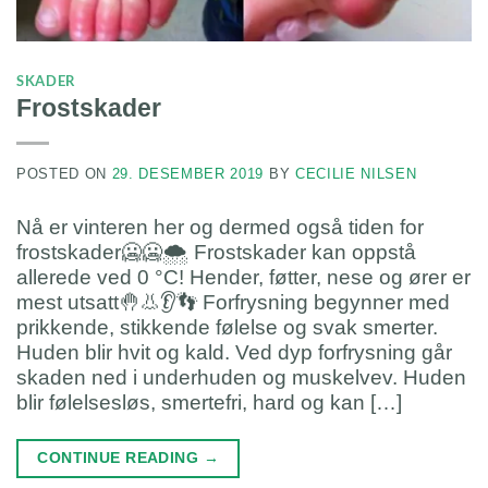
SKADER
Frostskader
POSTED ON
29. DESEMBER 2019
BY
CECILIE NILSEN
Nå er vinteren her og dermed også tiden for
frostskader🥶🥶🌨 Frostskader kan oppstå
allerede ved 0 °C! Hender, føtter, nese og ører er
mest utsatt🤚👃👂👣 Forfrysning begynner med
prikkende, stikkende følelse og svak smerter.
Huden blir hvit og kald. Ved dyp forfrysning går
skaden ned i underhuden og muskelvev. Huden
blir følelsesløs, smertefri, hard og kan […]
CONTINUE READING
→