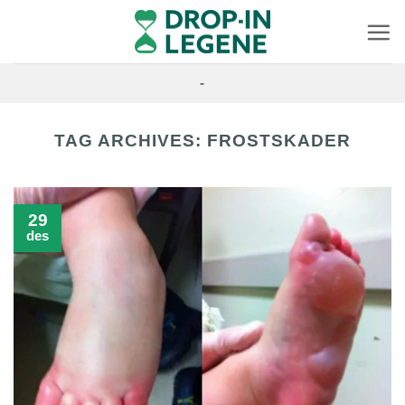
Skip
to
content
-
TAG ARCHIVES:
FROSTSKADER
29
des