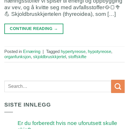
næringsstoffer vi spiser til energi og oppbygging
av vev, og å kvitte seg med avfallsstoffer🥘🍞🥦
💪 Skjoldbruskkjertelen (thyreoidea), som […]
CONTINUE READING
→
Posted in
Ernæring
|
Tagged
hypertyreose
,
hypotyreose
,
organfunksjon
,
skjoldbruskkjertel
,
stoffskifte
SISTE INNLEGG
Er du forberedt hvis noe uforutsett skulle