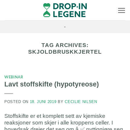
Skip
to
content
-
TAG ARCHIVES:
SKJOLDBRUSKKJERTEL
WEBINAR
Lavt stoffskifte (hypotyreose)
POSTED ON
18. JUNI 2019
BY
CECILIE NILSEN
Stoffskifte er et komplett sett av kjemiske
reaksjoner som skjer i alle kroppens celler. I
hovedsak dreier det seg om å ✅ nyttiggjøre seg