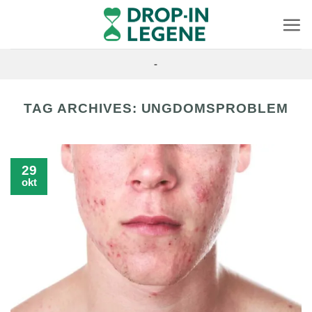
Skip
to
content
-
TAG ARCHIVES:
UNGDOMSPROBLEM
29
okt