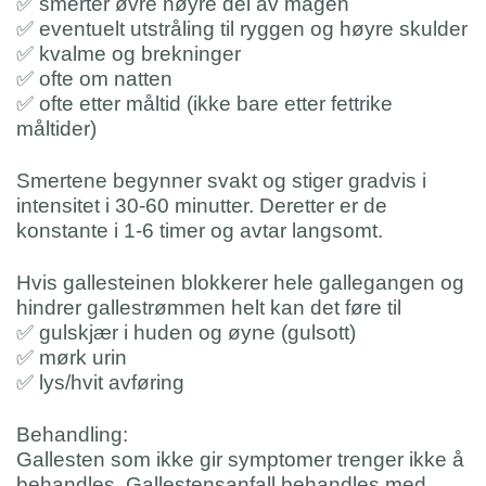
✅
smerter øvre høyre del av magen
✅
eventuelt utstråling til ryggen og høyre skulder
✅
kvalme og brekninger
✅
ofte om natten
✅
ofte etter måltid (ikke bare etter fettrike
måltider)
Smertene begynner svakt og stiger gradvis i
intensitet i 30-60 minutter. Deretter er de
konstante i 1-6 timer og avtar langsomt.
Hvis gallesteinen blokkerer hele gallegangen og
hindrer gallestrømmen helt kan det føre til
✅
gulskjær i huden og øyne (gulsott)
✅
mørk urin
✅
lys/hvit avføring
Behandling:
Gallesten som ikke gir symptomer trenger ikke å
behandles. Gallestensanfall behandles med