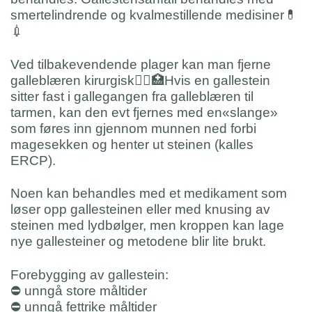
smertelindrende og kvalmestillende medisiner
💊
💉
Ved tilbakevendende plager kan man fjerne
galleblæren kirurgisk
👨‍⚕️
🏥
Hvis en gallestein
sitter fast i gallegangen fra galleblæren til
tarmen, kan den evt fjernes med en«slange»
som føres inn gjennom munnen ned forbi
magesekken og henter ut steinen (kalles
ERCP).
Noen kan behandles med et medikament som
løser opp gallesteinen eller med knusing av
steinen med lydbølger, men kroppen kan lage
nye gallesteiner og metodene blir lite brukt.
Forebygging av gallestein:
⛔️
unngå store måltider
⛔️
unngå fettrike måltider