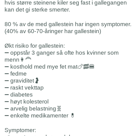
hvis større steinene ki
ler seg fast i gallegangen
kan det gi sterke smerter.
80 % av de med gallestein har ingen symptomer.
(40% av 60-70-åringer har gallestein)
Økt risiko for gallestein:
➖
oppstår 3 ganger så ofte hos kvinner som
menn
👩‍🦰
➖
kosthold med mye fet mat
🍗
🥓
🍔
➖
fedme
➖
graviditet
🤰
➖
raskt vekttap
➖
diabetes
➖
høyt kolesterol
➖
arvelig belastning
🧬
➖
enkelte medikamenter
💊
Symptomer: