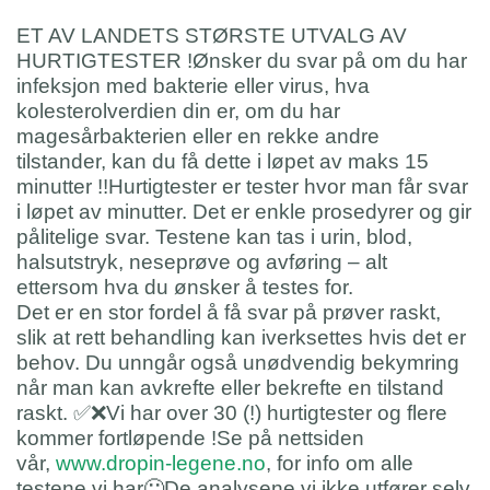
ET AV LANDETS STØRSTE UTVALG AV
HURTIGTESTER !Ønsker du svar på om du har
infeksjon med bakterie eller virus, hva
kolesterolverdien din er, om du har
magesårbakterien eller en rekke andre
tilstander, kan du få dette i løpet av maks 15
minutter !!Hurtigtester er tester hvor man får svar
i løpet av minutter. Det er enkle prosedyrer og gir
pålitelige svar. Testene kan tas i urin, blod,
halsutstryk, neseprøve og avføring – alt
ettersom hva du ønsker
å testes for.
Det er en stor fordel å få svar på prøver raskt,
slik at rett behandling kan iverksettes hvis det er
behov. Du unngår også unødvendig bekymring
når man kan avkrefte eller bekrefte en tilstand
raskt.
✅
❌
Vi har over 30 (!) hurtigtester og flere
kommer fortløpende !Se på nettsiden
vår,
www.dropin-legene.no
, for info om alle
testene vi har
🙂
De analysene vi ikke utfører selv