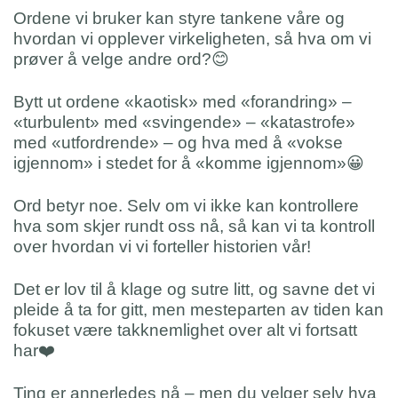
Ordene vi bruker kan styre tankene våre og
hvordan vi opplever virkeligheten, så hva om vi
prøver å velge andre ord?😊
Bytt ut ordene «kaotisk» med «forandring» –
«turbulent» med «svingende» – «katastrofe»
med «utfordrende» – og hva med å «vokse
igjennom» i stedet for å «komme igjennom»😀
Ord betyr noe. Selv om vi ikke kan kontrollere
hva som skjer rundt oss nå, så kan vi ta kontroll
over hvordan vi vi forteller historien vår!
Det er lov til å klage og sutre litt, og savne det vi
pleide å ta for gitt, men mesteparten av tiden kan
fokuset være takknemlighet over alt vi fortsatt
har❤️
Ting er annerledes nå – men du velger selv hva