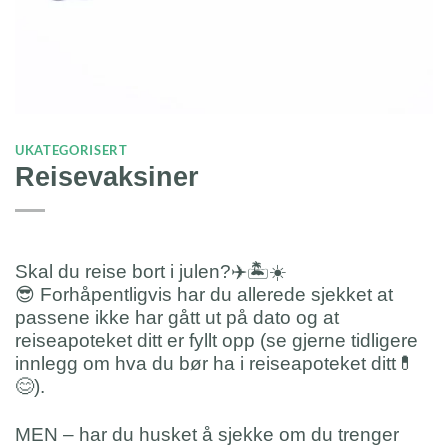
UKATEGORISERT
Reisevaksiner
Skal du reise bort i julen?
✈️
🏝
☀️
😎
Forhåpentligvis har du allerede sjekket at
passene ikke har gått ut på dato og at
reiseapoteket ditt er fyllt opp (se gjerne tidligere
innlegg om hva du bør ha i reiseapoteket ditt
💊
😊
).
MEN – har du husket å sjekke om du trenger