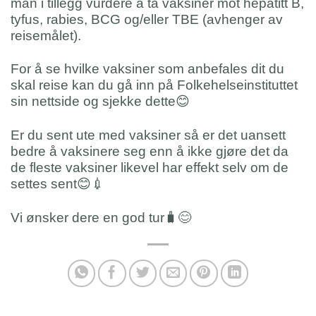
man i tillegg vurdere å ta vaksiner mot hepatitt B,
tyfus, rabies, BCG og/eller TBE (avhenger av
reisemålet).
For å se hvilke vaksiner som anbefales dit du
skal reise kan du gå inn på Folkehelseinstituttet
sin nettside og sjekke dette
😊
Er du sent ute med vaksiner så er det uansett
bedre å vaksinere seg enn å ikke gjøre det da
de fleste vaksiner likevel har effekt selv om de
settes sent
😊
💉
Vi ønsker dere en god tur
🧳
😊