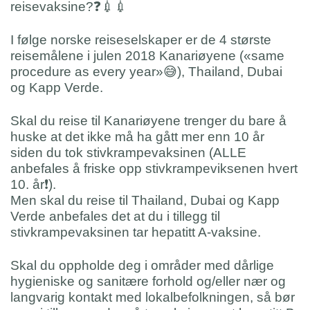
reisevaksine?
❓
💉
💉
I følge norske reiseselskaper er de 4 største
reisemålene i julen 2018 Kanariøyene («same
procedure as every year»
😅
), Thailand, Dubai
og Kapp Verde.
Skal du reise til Kanariøyene trenger du bare å
huske at det ikke må ha gått mer enn 10 år
siden du tok stivkrampevaksinen (ALLE
anbefales å friske opp stivkrampeviksenen hvert
10. år
❗️
).
Men skal du reise til Thailand, Dubai og Kapp
Verde anbefales det at du i tillegg til
stivkrampevaksinen tar hepatitt A-vaksine.
Skal du oppholde deg i områder med dårlige
hygieniske og sanitære forhold og/eller nær og
langvarig kontakt med lokalbefolkningen, så bør