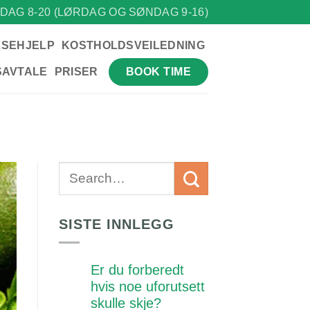
DAG 8-20 (LØRDAG OG SØNDAG 9-16)
LSEHJELP
KOSTHOLDSVEILEDNING
BOOK TIME
SAVTALE
PRISER
SISTE INNLEGG
Er du forberedt
hvis noe uforutsett
skulle skje?