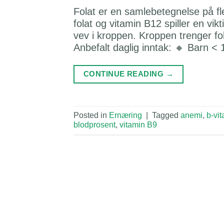
Folat er en samlebetegnelse på fl
folat og vitamin B12 spiller en vi
vev i kroppen. Kroppen trenger fo
Anbefalt daglig inntak: 🔸 Barn <
CONTINUE READING
→
Posted in
Ernæring
|
Tagged
anemi
,
b-vi
blodprosent
,
vitamin B9