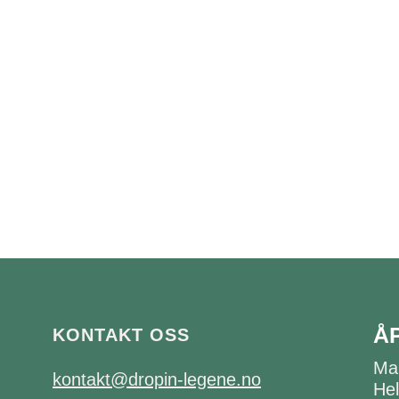
Å
KONTAKT OSS
Ma
kontakt@dropin-legene.no
Hel