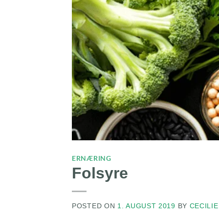
ERNÆRING
Folsyre
POSTED ON
1. AUGUST 2019
BY
CECILIE