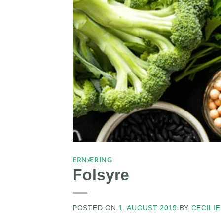
ERNÆRING
Folsyre
POSTED ON
1. AUGUST 2019
BY
CECILIE