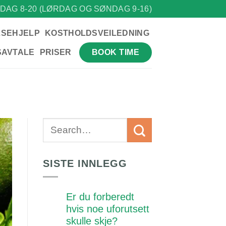
DAG 8-20 (LØRDAG OG SØNDAG 9-16)
LSEHJELP
KOSTHOLDSVEILEDNING
BOOK TIME
SAVTALE
PRISER
SISTE INNLEGG
Er du forberedt
hvis noe uforutsett
skulle skje?