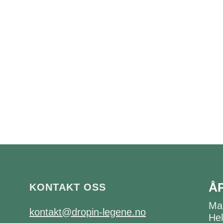
Å
KONTAKT OSS
Ma
kontakt@dropin-legene.no
Hel