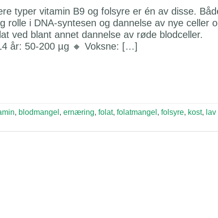
ere typer vitamin B9 og folsyre er én av disse. Båd
ktig rolle i DNA-syntesen og dannelse av nye celler 
lat ved blant annet dannelse av røde blodceller.
 14 år: 50-200 µg 🔸 Voksne: […]
tamin
,
blodmangel
,
ernæring
,
folat
,
folatmangel
,
folsyre
,
kost
,
lav