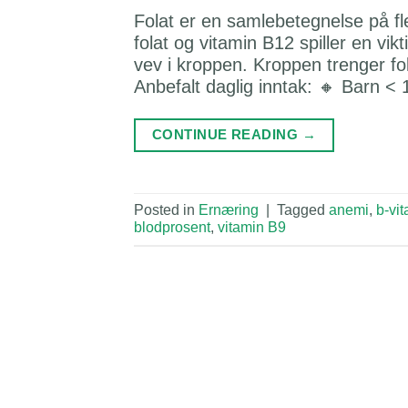
Folat er en samlebetegnelse på fl
folat og vitamin B12 spiller en vi
vev i kroppen. Kroppen trenger fo
Anbefalt daglig inntak: 🔸 Barn <
CONTINUE READING
→
Posted in
Ernæring
|
Tagged
anemi
,
b-vi
blodprosent
,
vitamin B9