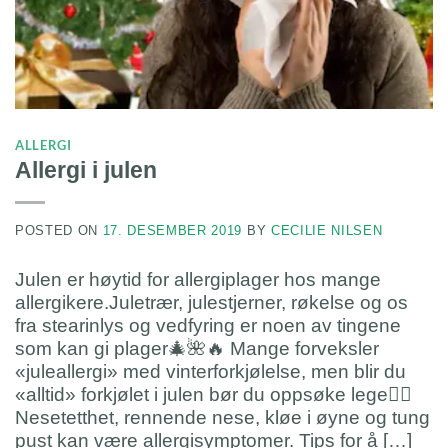
ALLERGI
Allergi i julen
POSTED ON
17. DESEMBER 2019
BY
CECILIE NILSEN
Julen er høytid for allergiplager hos mange
allergikere.Juletrær, julestjerner, røkelse og os
fra stearinlys og vedfyring er noen av tingene
som kan gi plager🎄🌺🔥 Mange forveksler
«juleallergi» med vinterforkjølelse, men blir du
«alltid» forkjølet i julen bør du oppsøke lege👨‍⚕️
Nesetetthet, rennende nese, kløe i øyne og tung
pust kan være allergisymptomer. Tips for å […]