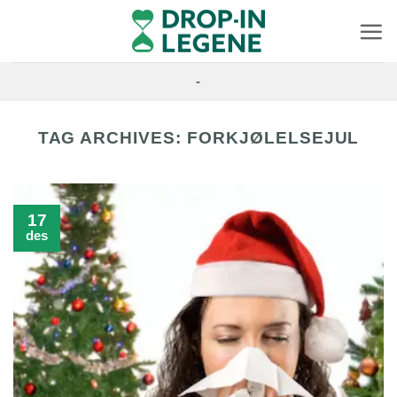
Skip
to
content
-
TAG ARCHIVES:
FORKJØLELSEJUL
17
des