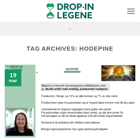
Skip
to
content
-
TAG ARCHIVES:
HODEPINE
19
mar