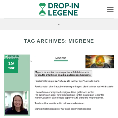
Skip
to
content
-
TAG ARCHIVES:
MIGRENE
19
mar