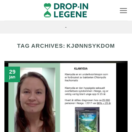
Skip
to
content
-
TAG ARCHIVES:
KJØNNSYKDOM
29
jan