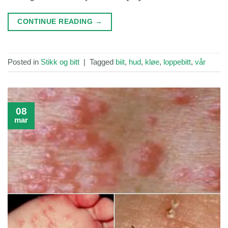
CONTINUE READING
→
Posted in
Stikk og bitt
|
Tagged
biit
,
hud
,
kløe
,
loppebitt
,
vår
08
mar