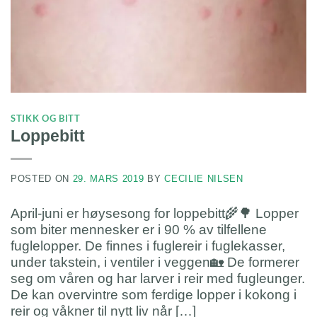
STIKK OG BITT
Loppebitt
POSTED ON
29. MARS 2019
BY
CECILIE NILSEN
April-juni er høysesong for loppebitt🌾🌳 Lopper
som biter mennesker er i 90 % av tilfellene
fuglelopper. De finnes i fuglereir i fuglekasser,
under takstein, i ventiler i veggen🏡 De formerer
seg om våren og har larver i reir med fugleunger.
De kan overvintre som ferdige lopper i kokong i
reir og våkner til nytt liv når […]