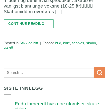
midden og dens avfallsprodukter. Skabb er
vanligst blant unge voksne (18-25 år)👱‍♀️👱‍♂️
Skabbmidden overføres […]
CONTINUE READING
→
Posted in
Stikk og bitt
|
Tagged
hud
,
kløe
,
scabies
,
skabb
,
utslett
SISTE INNLEGG
Er du forberedt hvis noe uforutsett skulle