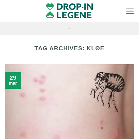
Skip
to
content
-
TAG ARCHIVES:
KLØE
29
mar