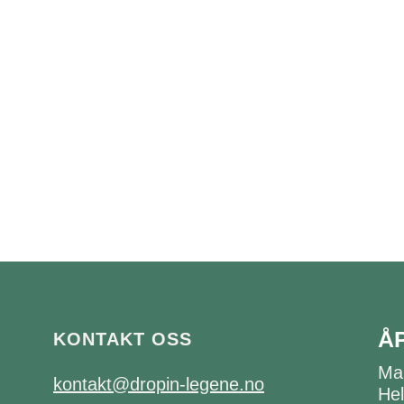
Å
KONTAKT OSS
Ma
kontakt@dropin-legene.no
Hel