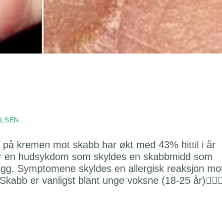
ILSEN
 på kremen mot skabb har økt med 43% hittil i år
 er en hudsykdom som skyldes en skabbmidd som
egg. Symptomene skyldes en allergisk reaksjon mo
abb er vanligst blant unge voksne (18-25 år)👱‍♀️👱‍