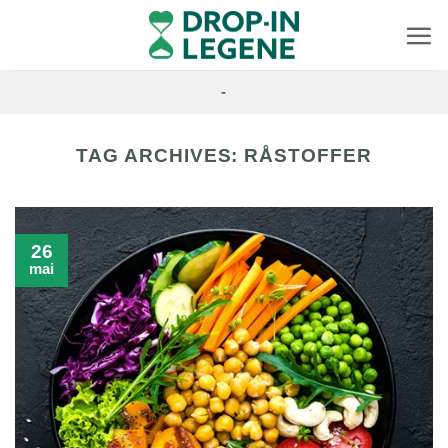
Skip
to
content
-
TAG ARCHIVES:
RÅSTOFFER
26
mai