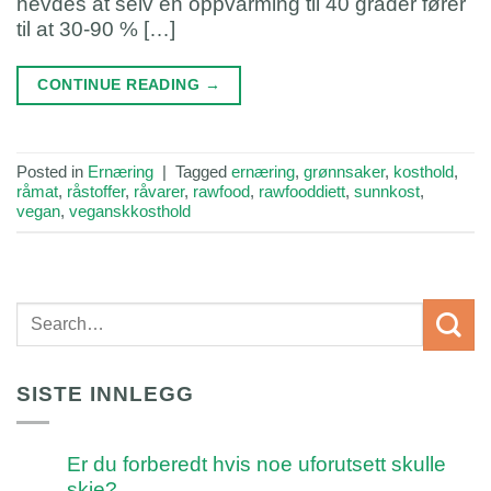
hevdes at selv en oppvarming til 40 grader fører
til at 30-90 % […]
CONTINUE READING
→
Posted in
Ernæring
|
Tagged
ernæring
,
grønnsaker
,
kosthold
,
råmat
,
råstoffer
,
råvarer
,
rawfood
,
rawfooddiett
,
sunnkost
,
vegan
,
veganskkosthold
SISTE INNLEGG
Er du forberedt hvis noe uforutsett skulle
skje?