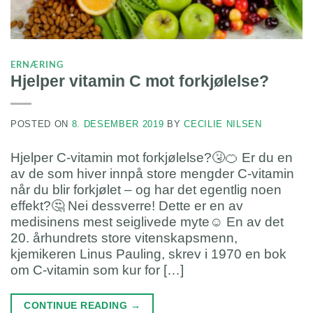
ERNÆRING
Hjelper vitamin C mot forkjølelse?
POSTED ON
8. DESEMBER 2019
BY
CECILIE NILSEN
Hjelper C-vitamin mot forkjølelse?🤧🍊 Er du en
av de som hiver innpå store mengder C-vitamin
når du blir forkjølet – og har det egentlig noen
effekt?🤔 Nei dessverre! Dette er en av
medisinens mest seiglivede myte☺️ En av det
20. århundrets store vitenskapsmenn,
kjemikeren Linus Pauling, skrev i 1970 en bok
om C-vitamin som kur for […]
CONTINUE READING
→