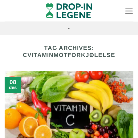
Skip
to
content
-
TAG ARCHIVES:
CVITAMINMOTFORKJØLELSE
08
des