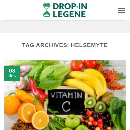
Skip
to
content
-
TAG ARCHIVES:
HELSEMYTE
08
des