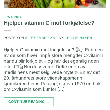
ERNÆRING
Hjelper vitamin C mot forkjølelse?
POSTED ON
8. DESEMBER 2019
BY
CECILIE NILSEN
Hjelper C-vitamin mot forkjølelse?🤧🍊 Er du en
av de som hiver innpå store mengder C-vitamin
når du blir forkjølet – og har det egentlig noen
effekt?🤔 Nei dessverre! Dette er en av
medisinens mest seiglivede myte☺️ En av det
20. århundrets store vitenskapsmenn,
kjemikeren Linus Pauling, skrev i 1970 en bok
om C-vitamin som kur for […]
CONTINUE READING
→