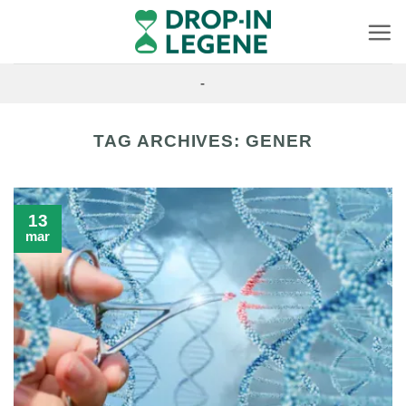
Skip
to
content
-
TAG ARCHIVES:
GENER
13
mar