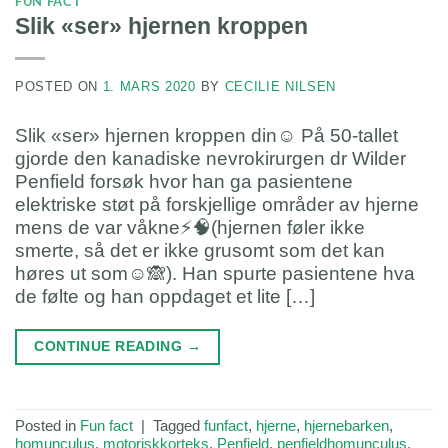
FUN FACT
Slik «ser» hjernen kroppen
POSTED ON
1. MARS 2020
BY
CECILIE NILSEN
Slik «ser» hjernen kroppen din☺️ På 50-tallet
gjorde den kanadiske nevrokirurgen dr Wilder
Penfield forsøk hvor han ga pasientene
elektriske støt på forskjellige områder av hjerne
mens de var våkne⚡️🧠(hjernen føler ikke
smerte, så det er ikke grusomt som det kan
høres ut som☺️🙈). Han spurte pasientene hva
de følte og han oppdaget et lite […]
CONTINUE READING
→
Posted in
Fun fact
|
Tagged
funfact
,
hjerne
,
hjernebarken
,
homunculus
,
motoriskkorteks
,
Penfield
,
penfieldhomunculus
,