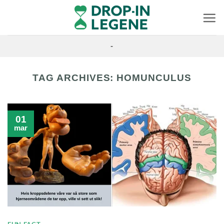
Skip
to
content
-
TAG ARCHIVES:
HOMUNCULUS
01
mar