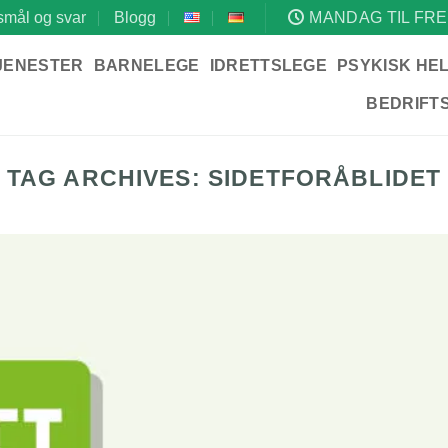
mål og svar
Blogg
MANDAG TIL FRE
JENESTER
BARNELEGE
IDRETTSLEGE
PSYKISK HE
BEDRIFT
TAG ARCHIVES:
SIDETFORÅBLIDET