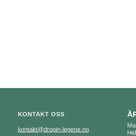
Å
KONTAKT OSS
Ma
kontakt@dropin-legene.no
Hel