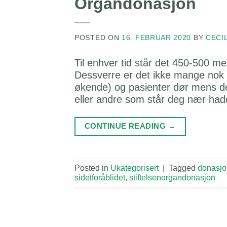
Organdonasjon
POSTED ON
16. FEBRUAR 2020
BY
CECI
Til enhver tid står det 450-500 me
Dessverre er det ikke mange nok 
økende) og pasienter dør mens de
eller andre som står deg nær hadd
CONTINUE READING
→
Posted in
Ukategorisert
|
Tagged
donasjo
sidetforåblidet
,
stiftelsenorgandonasjon