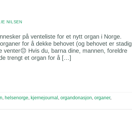
LIE NILSEN
nnesker på venteliste for et nytt organ i Norge.
organer for å dekke behovet (og behovet er stadig
 venter😔 Hvis du, barna dine, mannen, foreldre
e trengt et organ for å […]
n
,
helsenorge
,
kjernejournal
,
organdonasjon
,
organer
,