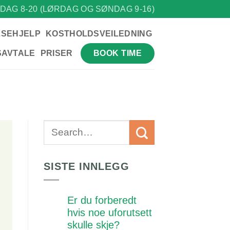
DAG 8-20 (LØRDAG OG SØNDAG 9-16)
LSEHJELP
KOSTHOLDSVEILEDNING
BOOK TIME
SAVTALE
PRISER
SISTE INNLEGG
Er du forberedt
hvis noe uforutsett
skulle skje?