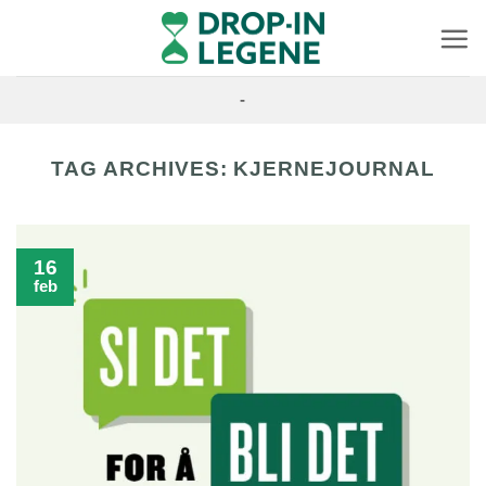
Skip
to
content
-
TAG ARCHIVES:
KJERNEJOURNAL
16
feb