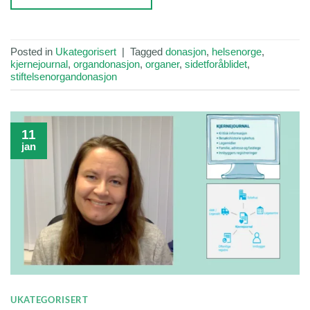
Posted in
Ukategorisert
|
Tagged
donasjon
,
helsenorge
,
kjernejournal
,
organdonasjon
,
organer
,
sidetforåblidet
,
stiftelsenorgandonasjon
11
jan
UKATEGORISERT