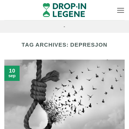
Skip
to
content
-
TAG ARCHIVES:
DEPRESJON
10
sep