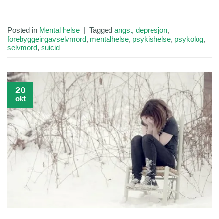
Posted in
Mental helse
|
Tagged
angst
,
depresjon
,
forebyggeingavselvmord
,
mentalhelse
,
psykishelse
,
psykolog
,
selvmord
,
suicid
20
okt